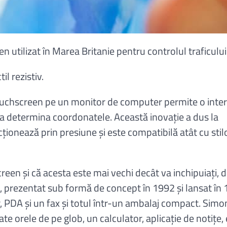
 utilizat în Marea Britanie pentru controlul traficului
l rezistiv.
touchscreen pe un monitor de computer permite o inte
a determina coordonatele. Această inovație a dus la
ționează prin presiune și este compatibilă atât cu stilo
creen și că acesta este mai vechi decât va inchipuiați, 
, prezentat sub formă de concept în 1992 și lansat în 
r, PDA și un fax și totul într-un ambalaj compact. Simo
e orele de pe glob, un calculator, aplicație de notițe, 