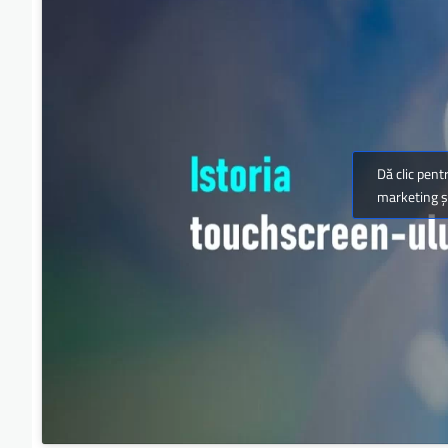
Dă clic pent
marketing și