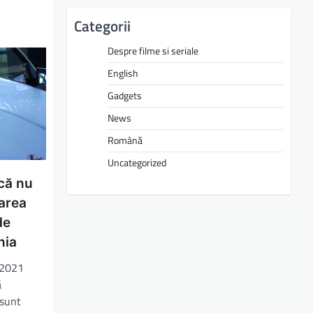
Categorii
Despre filme si seriale
English
Gadgets
News
Română
Uncategorized
că nu
carea
de
nia
e 2021
ă
 sunt