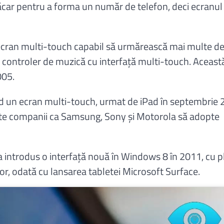
 măcar pentru a forma un număr de telefon, deci ecranu
n ecran multi-touch capabil să urmărească mai multe d
 controler de muzică cu interfață multi-touch. Aceast
005.
nd un ecran multi-touch, urmat de iPad în septembrie 
te companii ca Samsung, Sony și Motorola să adopte
a introdus o interfață nouă în Windows 8 în 2011, cu p
or, odată cu lansarea tabletei Microsoft Surface.