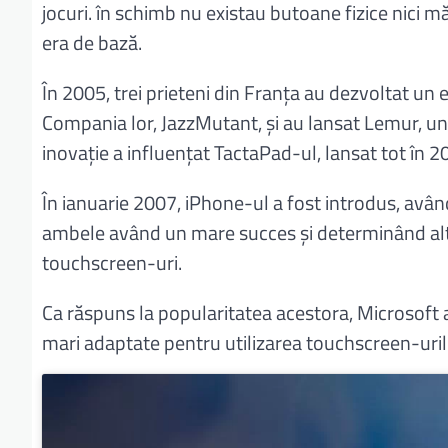
jocuri. în schimb nu existau butoane fizice nici
era de bază.
În 2005, trei prieteni din Franța au dezvoltat u
Compania lor, JazzMutant, și au lansat Lemur, un
inovație a influențat TactaPad-ul, lansat tot în 2
În ianuarie 2007, iPhone-ul a fost introdus, avâ
ambele având un mare succes și determinând al
touchscreen-uri.
Ca răspuns la popularitatea acestora, Microsoft 
mari adaptate pentru utilizarea touchscreen-uril