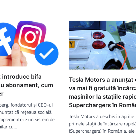
introduce bifa
Tesla Motors a anunțat 
 cu abonament, cum
va mai fi gratuită încăr
er
mașinilor la stațiile rapi
erg, fondatorul și CEO-ul
Superchargers în Româ
nunțat că rețeaua socială
Tesla Motors a deschis în aprili
implementeze un sistem de
primele stații de încărcare rapid
milar cu…
(Superchargers) în România, ele