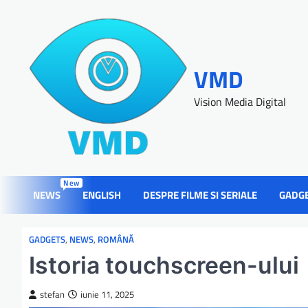
VMD
Vision Media Digital
New
NEWS
ENGLISH
DESPRE FILME SI SERIALE
GADG
GADGETS
,
NEWS
,
ROMÂNĂ
Istoria touchscreen-ului
stefan
iunie 11, 2025