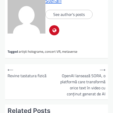
stefan
See author's posts
Tagged
artiști holograme
,
concert VR
,
metaverse
⟵
⟶
Revine tastatura fizică
OpenAI lansează SORA, o
platformă care transformă
orice text în video cu
conținut generat de AI
Related Posts