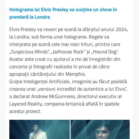
Holograma lui Elvis Presley va susține un show în
premieră la Londra
Elvis Presley va reveni pe scenă la sfârşitul anului 2024,
la Londra, sub forma unei holograme. Regele va
interpreta pe scenă cele mai mari hituri, printre care
„Suspicious Minds”, „Jailhouse Rock” şi „Hound Dog”.
Avatar este creat cu ajutorul a mii de înregistrări din
concerte şi fotografii realizate în privat de către
apropiaţii cântăreţului din Memphis.
Graţie Inteligenţei Artificiale, imaginile au făcut posibilă
crearea unei „versiuni incredibil de autentice a lui Elvis”,
a declarat Andrew McGuinness, directorul executiv al
Layered Reality, compania britanică aflată în spatele
acestui proiect.