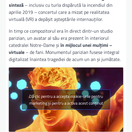
sinteză
– inclusiv cu turla dispărută la incendiul din
aprilie 2019 – concertul care a mizat pe realitatea
virtuală (VR) a depăşit aşteptările internauţilor.
In timp ce compozitorul era în direct dintr-un studio
parizian, un avatar al său era prezent în interiorul
catedralei Notre-Dame şi
în mijlocul unei mulţimi –
virtuale
– de fani. Monumentul parizian fusese integral
digitalizat înaintea tragediei de acum un an şi jumătate.
Dă clic pentru a accepta cookie-urile pentru
marketing și pentru a activa acest conținut