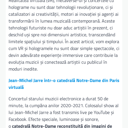
Realitatea Virtuală (VR), metaverse-ul și concertele cu
holograme nu sunt doar tehnologii revoluționare, ci și
catalizatori ai creativității, motori ai inovației și agenți ai
transformării în lumea muzicală contemporană. Aceste
tehnologii futuriste nu doar aduc artiștii în prezent, ci
deschid uși spre noi dimensiuni artistice, transcendând
limitele spațiului și timpului. În acest articol, vom explora
cum VR și hologramele nu sunt doar simple spectacole, ci
devin adevărate experiențe immersive care contribuie la
evoluția muzicii și conectează artiștii cu publicul în
moduri inedite.
Jean-Michel Jarre într-o catedrală Notre-Dame din Paris
virtuală
Concertul starului muzicii electronice a durat 50 de
minute, la cumpăna anilor 2020-2021. Colosalul show al
lui Jean-Michel Jarre a fost transmis live pe YouTube şi
Facebook. Efecte speciale, luminoase şi sonore,
o
catedrală Notre-Dame reconstituită din imagini de