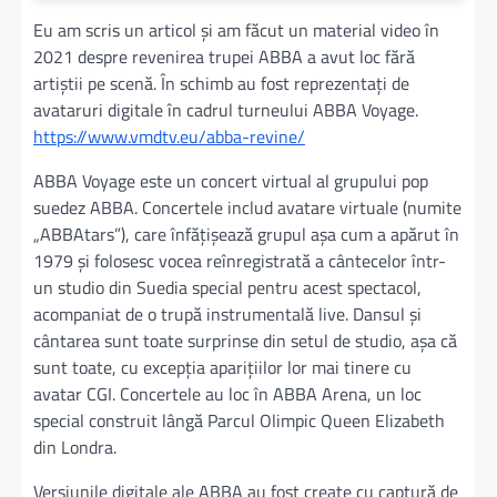
Eu am scris un articol și am făcut un material video în
2021 despre revenirea trupei ABBA a avut loc fără
artiștii pe scenă. În schimb au fost reprezentați de
avataruri digitale în cadrul turneului ABBA Voyage.
https://www.vmdtv.eu/abba-revine/
ABBA Voyage este un concert virtual al grupului pop
suedez ABBA. Concertele includ avatare virtuale (numite
„ABBAtars”), care înfățișează grupul așa cum a apărut în
1979 și folosesc vocea reînregistrată a cântecelor într-
un studio din Suedia special pentru acest spectacol,
acompaniat de o trupă instrumentală live. Dansul și
cântarea sunt toate surprinse din setul de studio, așa că
sunt toate, cu excepția aparițiilor lor mai tinere cu
avatar CGI. Concertele au loc în ABBA Arena, un loc
special construit lângă Parcul Olimpic Queen Elizabeth
din Londra.
Versiunile digitale ale ABBA au fost create cu captură de