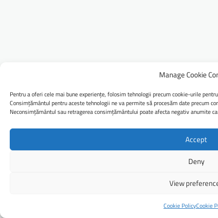
Manage Cookie Co
Pentru a oferi cele mai bune experiențe, folosim tehnologii precum cookie-urile pentru
Consimțământul pentru aceste tehnologii ne va permite să procesăm date precum comp
Neconsimțământul sau retragerea consimțământului poate afecta negativ anumite caract
Accept
Deny
View preferenc
Cookie Policy
Cookie P