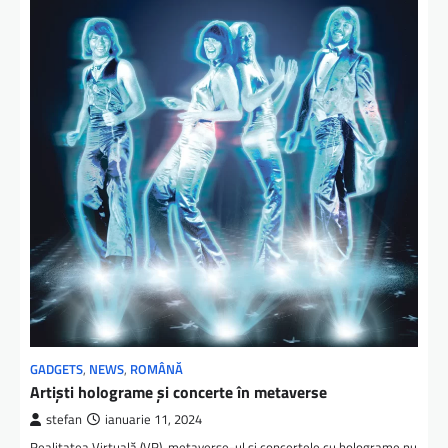
GADGETS
,
NEWS
,
ROMÂNĂ
Artiști holograme și concerte în metaverse
stefan
ianuarie 11, 2024
Realitatea Virtuală (VR), metaverse-ul și concertele cu holograme nu