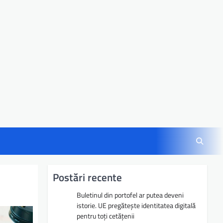
Postări recente
Buletinul din portofel ar putea deveni
istorie. UE pregătește identitatea digitală
pentru toți cetățenii