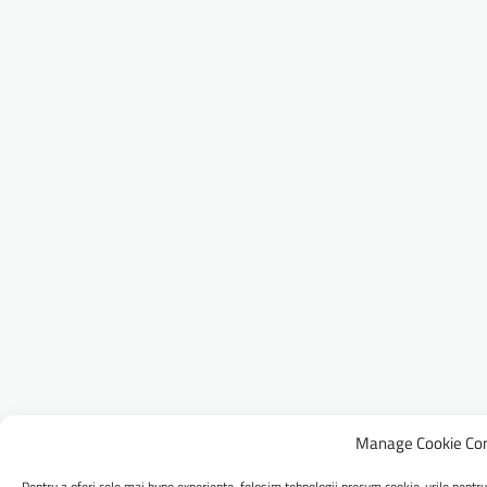
Manage Cookie Co
Pentru a oferi cele mai bune experiențe, folosim tehnologii precum cookie-urile pentru