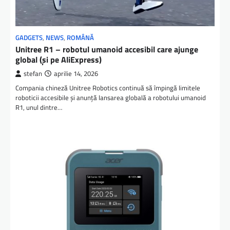
GADGETS
,
NEWS
,
ROMÂNĂ
Unitree R1 – robotul umanoid accesibil care ajunge
global (și pe AliExpress)
stefan
aprilie 14, 2026
Compania chineză Unitree Robotics continuă să împingă limitele
roboticii accesibile și anunță lansarea globală a robotului umanoid
R1, unul dintre…