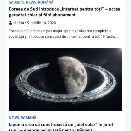
GADGETS
,
NEWS
,
ROMÂNĂ
Coreea de Sud introduce „internet pentru toți” – acces
garantat chiar și fără abonament
stefan
aprilie 14, 2026
Coreea de Sud face un pas major spre digitalizarea completă a
societății și introduce conceptul de „internet pentru toți”. Practic,…
NEWS
,
ROMÂNĂ
Japonia vrea să construiască un „inel solar” în jurul
Lunii – energie nelimitată pentru Pământ