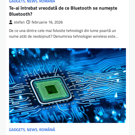
GADGETS
,
NEWS
,
ROMÂNĂ
Te-ai întrebat vreodată de ce Bluetooth se numește
Bluetooth?
stefan
februarie 16, 2026
De ce una dintre cele mai folosite tehnologii din lume poartă un
nume atât de neobișnuit? Denumirea tehnologiei wireless este…
GADGETS
,
NEWS
,
ROMÂNĂ