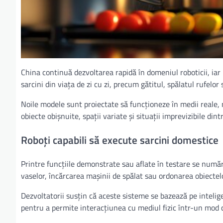
China continuă dezvoltarea rapidă în domeniul roboticii, ia
sarcini din viața de zi cu zi, precum gătitul, spălatul rufelor
Noile modele sunt proiectate să funcționeze în medii reale,
obiecte obișnuite, spații variate și situații imprevizibile dint
Roboți capabili să execute sarcini domestice
Printre funcțiile demonstrate sau aflate în testare se numă
vaselor, încărcarea mașinii de spălat sau ordonarea obiectelo
Dezvoltatorii susțin că aceste sisteme se bazează pe intelig
pentru a permite interacțiunea cu mediul fizic într-un mod