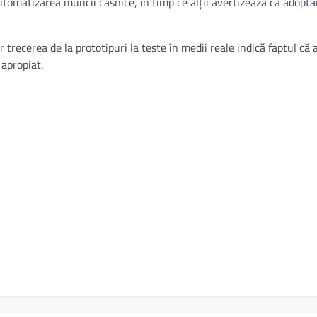
utomatizarea muncii casnice, în timp ce alții avertizează că adopta
 trecerea de la prototipuri la teste în medii reale indică faptul că 
 apropiat.