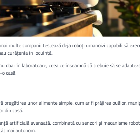
r mai multe companii testează deja roboți umanoizi capabili să exec
 sau curățenia în locuință.
 nu doar în laboratoare, ceea ce înseamnă că trebuie să se adapteze
r-o casă.
ră pregătirea unor alimente simple, cum ar fi prăjirea ouălor, mani
r din casă.
ență artificială avansată, combinată cu senzori și mecanisme robot
 cât mai autonom.