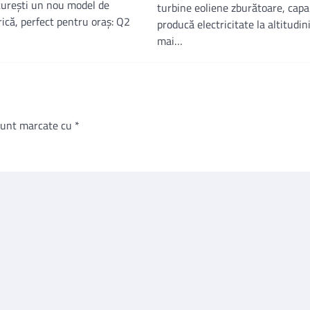
curești un nou model de
turbine eoliene zburătoare, capa
ică, perfect pentru oraș: Q2
producă electricitate la altitudin
mai…
 sunt marcate cu
*