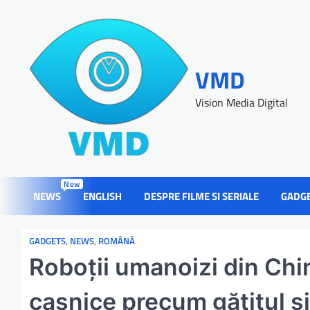
VMD
Vision Media Digital
New
NEWS
ENGLISH
DESPRE FILME SI SERIALE
GADG
GADGETS
,
NEWS
,
ROMÂNĂ
Roboții umanoizi din China
casnice precum gătitul și