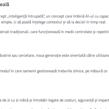
reală
ept „inteligență întrupată”, un concept care îmbină AI-ul cu capacit
mple, ci să poată înțelege contextul și să ia decizii în timp real.
riali tradiționali, care funcționează în medii controlate și repetiti
ndustrie sau cercetare, noua generație este orientată către utilizar
 modul în care oamenii gestionează treburile zilnice, pe măsură ce
 de zi cu zi ridică și întrebări legate de costuri, siguranță și impact