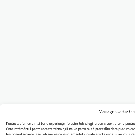
Manage Cookie Co
Pentru a oferi cele mai bune experiențe, folosim tehnologii precum cookie-urile pentru
Consimțământul pentru aceste tehnologii ne va permite să procesăm date precum comp
Neconsimțământul sau retragerea consimțământului poate afecta negativ anumite caract