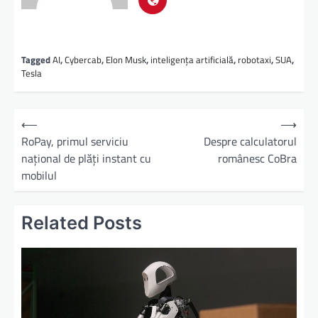
Tagged
AI
,
Cybercab
,
Elon Musk
,
inteligența artificială
,
robotaxi
,
SUA
,
Tesla
⟵
⟶
RoPay, primul serviciu
Despre calculatorul
național de plăți instant cu
românesc CoBra
mobilul
Related Posts