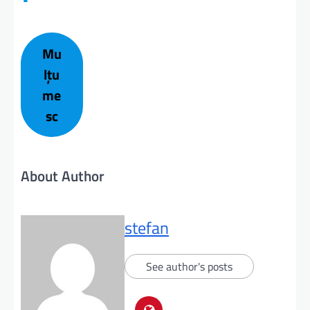
Mu
lțu
me
sc
About Author
stefan
See author's posts