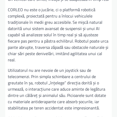
CORLEO nu este o jucărie, ci o platformă robotică
complexă, proiectată pentru a înlocui vehiculele
tradiționale în medii greu accesibile. Se mișcă natural
datorită unui sistem avansat de suspensii și unui AI
capabil să analizeze solul în timp real și să ajusteze
fiecare pas pentru a păstra echilibrul. Robotul poate urca
pante abrupte, traversa zăpadă sau obstacole naturale și
chiar sări peste denivelări, imitând agilitatea unui cal
real.
Utilizatorul nu are nevoie de un joystick sau de
telecomenzi. Prin simpla schimbare a centrului de
greutate în șa, robotul „înțelege” direcția dorită și o
urmează, o interacțiune care aduce aminte de legătura
dintre un călăreț și animalul său. Picioarele sunt dotate
cu materiale antiderapante care absorb șocurile, iar
stabilitatea pe teren accidentat este impresionantă.