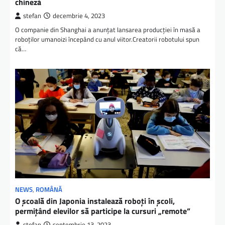
chineză
stefan
decembrie 4, 2023
O companie din Shanghai a anunțat lansarea producției în masă a
roboților umanoizi începând cu anul viitor.Creatorii robotului spun
că…
NEWS
,
ROMÂNĂ
O școală din Japonia instalează roboți în școli,
permițând elevilor să participe la cursuri „remote”
stefan
septembrie 13, 2023