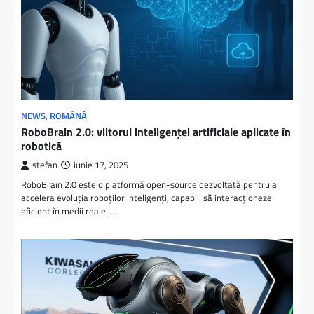
NEWS
,
ROMÂNĂ
RoboBrain 2.0: viitorul inteligenței artificiale aplicate în
robotică
stefan
iunie 17, 2025
RoboBrain 2.0 este o platformă open-source dezvoltată pentru a
accelera evoluția roboților inteligenți, capabili să interacționeze
eficient în medii reale.…