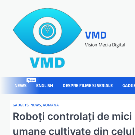
VMD
Vision Media Digital
New
NEWS
ENGLISH
DESPRE FILME SI SERIALE
GADG
GADGETS
,
NEWS
,
ROMÂNĂ
Roboți controlați de mici
umane cultivate din celu