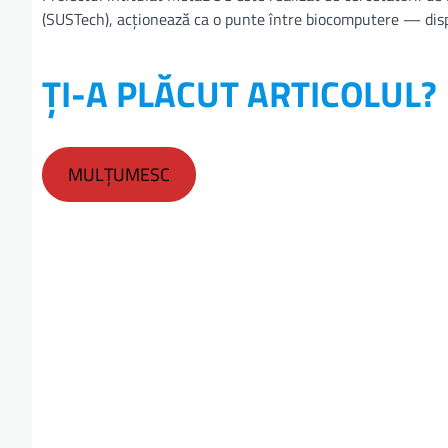
(SUSTech), acționează ca o punte între biocomputere — dispoz
ȚI-A PLĂCUT ARTICOLUL?
MULȚUMESC