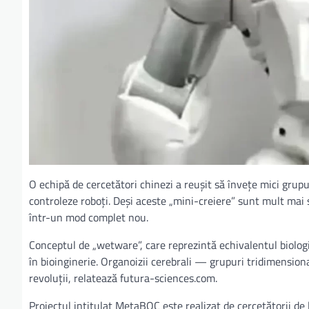
O echipă de cercetători chinezi a reușit să învețe mici gr
controleze roboți. Deși aceste „mini-creiere” sunt mult mai 
într-un mod complet nou.
Conceptul de „wetware”, care reprezintă echivalentul biologi
în bioinginerie. Organoizii cerebrali — grupuri tridimension
revoluții, relatează futura-sciences.com.
Proiectul intitulat MetaBOC este realizat de cercetătorii de 