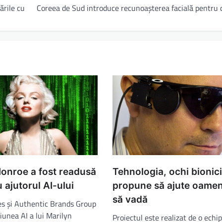
ările cu
Coreea de Sud introduce recunoașterea facială pentru 
onroe a fost readusă
Tehnologia, ochi bionici 
u ajutorul AI-ului
propune să ajute oameni
să vadă
s și Authentic Brands Group
iunea AI a lui Marilyn
Proiectul este realizat de o echi