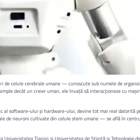
upuri de celule cerebrale umane — cunoscute sub numele de organo
simple decât un creier uman, ele învață să interacționeze cu mașin
c al software-ului și hardware-ului, devine tot mai real datorită p
ale de neuroni cultivate din celule stem umane — se află în centru
la Universitatea Tianjin și Universitatea de Știință și Tehnologie d