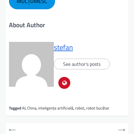
MULȚUMESC
About Author
stefan
See author's posts
Tagged
AI
,
China
,
inteligența artificială
,
robot
,
robot bucătar
⟵
⟶