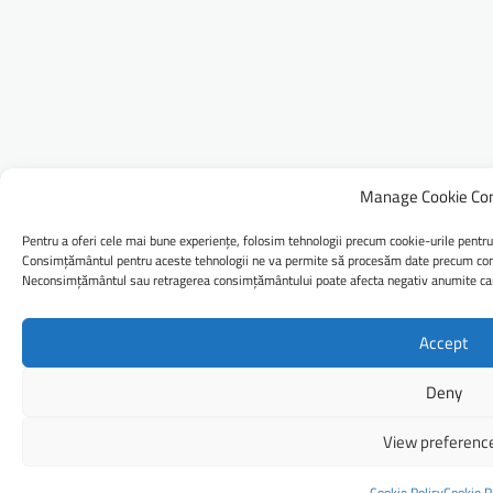
Manage Cookie Co
Pentru a oferi cele mai bune experiențe, folosim tehnologii precum cookie-urile pentru
Consimțământul pentru aceste tehnologii ne va permite să procesăm date precum comp
Neconsimțământul sau retragerea consimțământului poate afecta negativ anumite caract
Accept
Deny
View preferenc
Cookie Policy
Cookie P