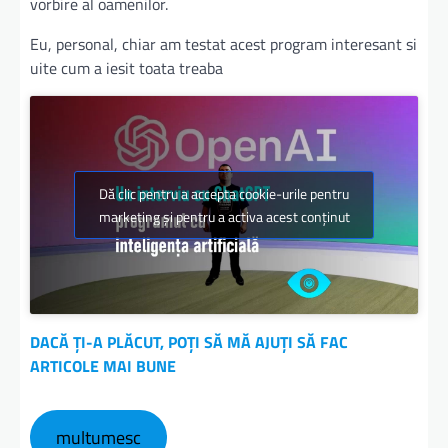
vorbire al oamenilor.
Eu, personal, chiar am testat acest program interesant si
uite cum a iesit toata treaba
Dă clic pentru a accepta cookie-urile pentru
marketing și pentru a activa acest conținut
DACĂ ȚI-A PLĂCUT, POȚI SĂ MĂ AJUȚI SĂ FAC
ARTICOLE MAI BUNE
multumesc