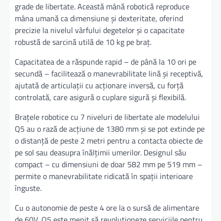
grade de libertate. Această mână robotică reproduce
mâna umană ca dimensiune și dexteritate, oferind
precizie la nivelul vârfului degetelor și o capacitate
robustă de sarcină utilă de 10 kg pe braț.
Capacitatea de a răspunde rapid – de până la 10 ori pe
secundă – facilitează o manevrabilitate lină și receptivă,
ajutată de articulații cu acționare inversă, cu forță
controlată, care asigură o cuplare sigură și flexibilă.
Brațele robotice cu 7 niveluri de libertate ale modelului
Q5 au o rază de acțiune de 1380 mm și se pot extinde pe
o distanță de peste 2 metri pentru a contacta obiecte de
pe sol sau deasupra înălțimii umerilor. Designul său
compact – cu dimensiuni de doar 582 mm pe 519 mm –
permite o manevrabilitate ridicată în spații interioare
înguste.
Cu o autonomie de peste 4 ore la o sursă de alimentare
de 60V, Q5 este menit să revoluționeze serviciile pentru