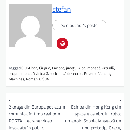
stefan
See author's posts
Tagged
CIUGUban
,
Ciugud
,
Envipco
,
județul Alba
,
monedă virtuală
,
propria monedă virtuală
,
reciclează deșeurile
,
Reverse Vending
Machines
,
Romania
,
SUA
⟵
⟶
2 orașe din Europa pot acum
Echipa din Hong Kong din
comunica în timp real prin
spatele celebrului robot
PORTAL, ecrane video
umanoid Sophia lansează un
instalate în public
nou prototip, Grace,