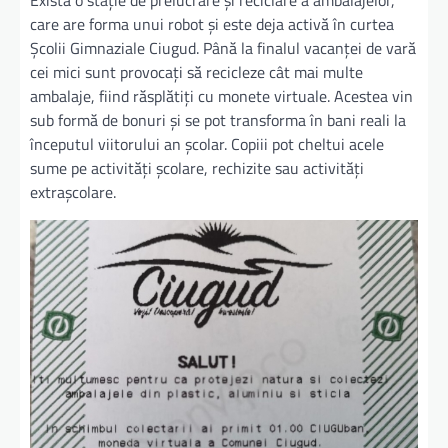
Există o staţie de prelucrare şi reciclare a ambalajelor,
care are forma unui robot şi este deja activă în curtea
Şcolii Gimnaziale Ciugud. Până la finalul vacanţei de vară
cei mici sunt provocaţi să recicleze cât mai multe
ambalaje, fiind răsplătiţi cu monete virtuale. Acestea vin
sub formă de bonuri şi se pot transforma în bani reali la
începutul viitorului an şcolar. Copiii pot cheltui acele
sume pe activităţi şcolare, rechizite sau activităţi
extraşcolare.