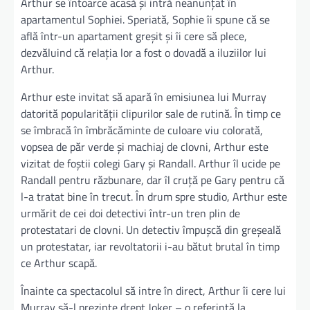
Arthur se întoarce acasă și intră neanunțat în
apartamentul Sophiei. Speriată, Sophie îi spune că se
află într-un apartament greșit și îi cere să plece,
dezvăluind că relația lor a fost o dovadă a iluziilor lui
Arthur.
Arthur este invitat să apară în emisiunea lui Murray
datorită popularității clipurilor sale de rutină. În timp ce
se îmbracă în îmbrăcăminte de culoare viu colorată,
vopsea de păr verde și machiaj de clovni, Arthur este
vizitat de foștii colegi Gary și Randall. Arthur îl ucide pe
Randall pentru răzbunare, dar îl cruță pe Gary pentru că
l-a tratat bine în trecut. În drum spre studio, Arthur este
urmărit de cei doi detectivi într-un tren plin de
protestatari de clovni. Un detectiv împușcă din greșeală
un protestatar, iar revoltatorii i-au bătut brutal în timp
ce Arthur scapă.
Înainte ca spectacolul să intre în direct, Arthur îi cere lui
Murray să-l prezinte drept Joker – o referință la