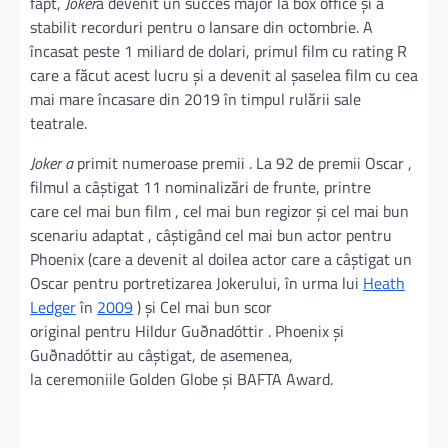
fapt,
Joker
a devenit un succes major la box office și a
stabilit recorduri pentru o lansare din octombrie. A
încasat peste 1 miliard de dolari, primul film cu rating R
care a făcut acest lucru și a devenit al șaselea film cu cea
mai mare încasare din 2019 în timpul rulării sale
teatrale.
Joker a
primit numeroase premii . La 92 de premii Oscar ,
filmul a câștigat 11 nominalizări de frunte, printre
care cel mai bun film , cel mai bun regizor și cel mai bun
scenariu adaptat , câștigând cel mai bun actor pentru
Phoenix (care a devenit al doilea actor care a câștigat un
Oscar pentru portretizarea Jokerului, în urma lui
Heath
Ledger
în
2009
) și Cel mai bun scor
original pentru Hildur Guðnadóttir . Phoenix și
Guðnadóttir au câștigat, de asemenea,
la ceremoniile Golden Globe și BAFTA Award.