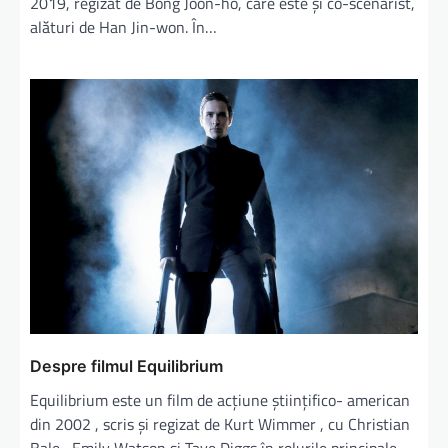
2019, regizat de Bong Joon-ho, care este și co-scenarist,
alături de Han Jin-won⁠. În…
Despre filmul Equilibrium
Equilibrium este un film de acțiune științifico- american
din 2002 , scris și regizat de Kurt Wimmer , cu Christian
Bale , Emily Watson și Taye Diggs în rolurile principale.