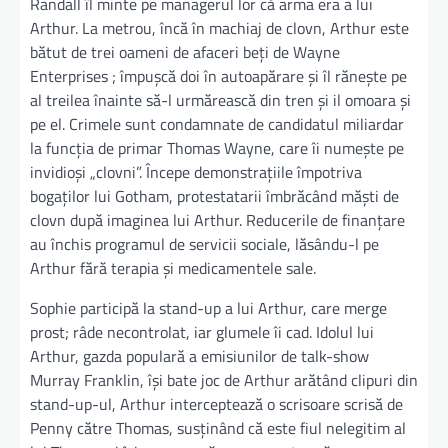
Randall îl minte pe managerul lor că arma era a lui
Arthur. La metrou, încă în machiaj de clovn, Arthur este
bătut de trei oameni de afaceri beți de Wayne
Enterprises ; împușcă doi în autoapărare și îl rănește pe
al treilea înainte să-l urmărească din tren și il omoara și
pe el. Crimele sunt condamnate de candidatul miliardar
la funcția de primar Thomas Wayne, care îi numește pe
invidioși „clovni”. Începe demonstrațiile împotriva
bogaților lui Gotham, protestatarii îmbrăcând măști de
clovn după imaginea lui Arthur. Reducerile de finanțare
au închis programul de servicii sociale, lăsându-l pe
Arthur fără terapia și medicamentele sale.
Sophie participă la stand-up a lui Arthur, care merge
prost; râde necontrolat, iar glumele îi cad. Idolul lui
Arthur, gazda populară a emisiunilor de talk-show
Murray Franklin, își bate joc de Arthur arătând clipuri din
stand-up-ul, Arthur interceptează o scrisoare scrisă de
Penny către Thomas, susținând că este fiul nelegitim al