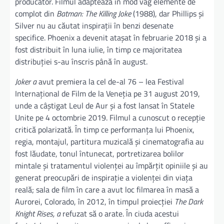
producător. Filmul adaptează în mod vag elemente de
complot din
Batman: The Killing Joke
(1988), dar Phillips și
Silver nu au căutat inspirații în benzi desenate
specifice. Phoenix a devenit atașat în februarie 2018 și a
fost distribuit în luna iulie, în timp ce majoritatea
distribuției s-au înscris până în august.
Joker a
avut premiera la cel de-al 76 – lea Festival
Internațional de Film de la Veneția pe 31 august 2019,
unde a câștigat Leul de Aur și a fost lansat în Statele
Unite pe 4 octombrie 2019. Filmul a cunoscut o recepție
critică polarizată. În timp ce performanța lui Phoenix,
regia, montajul, partitura muzicală și cinematografia au
fost lăudate, tonul întunecat, portretizarea bolilor
mintale și tratamentul violenței au împărțit opiniile și au
generat preocupări de inspirație a violenței din viața
reală; sala de film în care a avut loc filmarea în masă a
Aurorei, Colorado, în 2012, în timpul proiecției
The Dark
Knight Rises, a
refuzat să o arate. În ciuda acestui