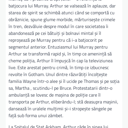
batjocura lui Murray. Arthur se valsează în aplauze, dar
starea de spirit se schimbă atunci când se comportă cu
obrăznicie, spune glume morbide, mărturisește crimele
în tren, dezvăluie despre modul în care societatea îi
abandonează pe cei bătuiți și bolnavi mintal și îl
reproșează pe Murray pentru că i-a batjocorit pe
segmentul anterior. Entuziasmul lui Murray pentru
Arthur se transformă rapid și, în timp ce amenință să
cheme poliția, Arthur îl împușcă în cap la televiziunea
live. Este arestat pentru crimă, în timp ce izbucnesc
revolte în Gotham. Unul dintre răzvrătiți încolțește
familia Wayne într-o alee și îl ucide pe Thomas și pe soția
sa, Martha , scutindu-l pe Bruce. Protestatarii dintr-o
ambulanță se lovesc de mașina de poliție care îl
transporta pe Arthur, eliberându-l; stă deasupra mașinii,
dansează în uralele mulțimii și-i stropește sângele pe
față sub forma unui zâmbet.
La Spitalul de Stat Arkham, Arthur râde în sinea lui