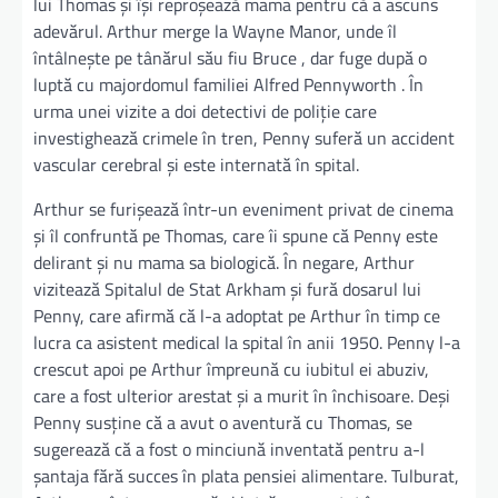
lui Thomas și își reproșează mama pentru că a ascuns
adevărul. Arthur merge la Wayne Manor, unde îl
întâlnește pe tânărul său fiu Bruce , dar fuge după o
luptă cu majordomul familiei Alfred Pennyworth . În
urma unei vizite a doi detectivi de poliție care
investighează crimele în tren, Penny suferă un accident
vascular cerebral și este internată în spital.
Arthur se furișează într-un eveniment privat de cinema
și îl confruntă pe Thomas, care îi spune că Penny este
delirant și nu mama sa biologică. În negare, Arthur
vizitează Spitalul de Stat Arkham și fură dosarul lui
Penny, care afirmă că l-a adoptat pe Arthur în timp ce
lucra ca asistent medical la spital în anii 1950. Penny l-a
crescut apoi pe Arthur împreună cu iubitul ei abuziv,
care a fost ulterior arestat și a murit în închisoare. Deși
Penny susține că a avut o aventură cu Thomas, se
sugerează că a fost o minciună inventată pentru a-l
șantaja fără succes în plata pensiei alimentare. Tulburat,