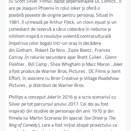
cu Scott Silver. Filmul, bazat pepersonajele DC Comics , îl
are pe Joaquin Phoenix în rolul Joker și oferă o
posibilă poveste de origine pentru personaj. Situat în
1981, îl urmează pe Arthur Fleck, un clovn eșuat și un
comediant de rezervă a cărui coborâre în nebunie și
nihilism inspiră o revoluție violentă contraculturală
împotriva celor bogați într-un oraș în decădere
din Gotham . Robert De Niro , Zazie Beetz , Frances
Conroy ,
În rolurile secundare apar Brett Cullen , Glenn
Fleshler , Bill Camp , Shea Whigham și Marc Maron .
Joker
a
fost produs de Warner Bros. Pictures , DC Films și Joint
Effort, în asociere cu Bron Creative și Village Roadshow
Pictures , și distribuit de Warner Bros.
Phillips a conceput
Joker
în 2016 și a scris scenariul cu
Silver pe tot parcursul anului 2017. Cei doi au fost
inspirați din studiile de personaje din anii 1970 și din
filmele lui Martin Scorsese (în special
Taxi Driver
și
The
King of Comedy
), care a fost inițial atașat proiectului ca