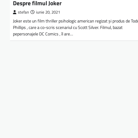
Despre filmul Joker
stefan
iunie 20, 2021
Joker este un film thriller psihologic american regizat și produs de Tod
Phillips , care a co-scris scenariul cu Scott Silver. Filmul, bazat
pepersonajele DC Comics , îl are…