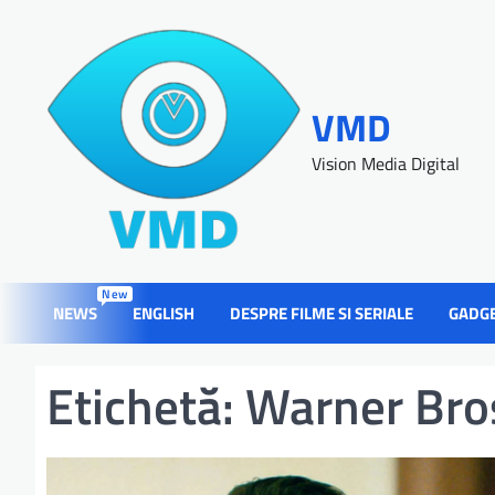
VMD
Vision Media Digital
New
NEWS
ENGLISH
DESPRE FILME SI SERIALE
GADG
Etichetă:
Warner Bros