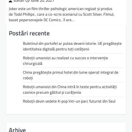
stefan
iunie 20, 2021
Joker este un film thriller psihologic american regizat și produs
de Todd Phillips , care a co-scris scenariul cu Scott Silver. Filmul,
bazat pepersonajele DC Comics , îl are…
Postări recente
Buletinul din portofel ar putea deveni istorie. UE pregătește
identitatea digitală pentru toți cetățenii
Roboții umanoizi au realizat cu succes o intervenție
chirurgicală
China pregătește primul hotel din lume operat integral de
roboți
Roboții umanoizi din China intră în teste pentru activități
casnice precum gătitul și curățenia
Roboții devin vedete K-pop într-un parc futurist din Seul
Arhive