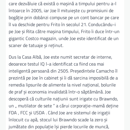
care dezvăluie că există o mașină a timpului pentru a-l
întoarce în 2005, iar Joe îl mituiește cu promisiuni de
bogăție prin dobânzi compuse pe un cont bancar pe care
îl va deschide pentru Frito în secolul 21. Conducându-i
pe Joe și Rita către mașina timpului, Frito îi duce într-un
gigantic Costco magazin, unde Joe este identificat de un
scaner de tatuaje și reținut.
Dus la Casa Albă, Joe este numit secretar de interne,
deoarece testul IQ l-a identificat ca fiind cea mai
inteligentă persoană din 2505. Președintele Camacho îl
prezintă pe Joe în cabinet și îi dă sarcina imposibilă de a
remedia lipsurile de alimente la nivel național, bolurile
de praf și economia invalidată într-o săptămână. Joe
descoperă că culturile națiunii sunt irigate cu Brawndo,
un „ mutilator de sete ” a cărui corporație-mamă deține
FDA , FCC și USDA . Când Joe are sistemul de irigații
înlocuit cu apă, stocul lui Brawndo scade la zero și
jumătate din populație își pierde locurile de muncă,