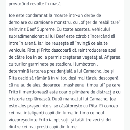
provocând revolte în masă.
Joe este condamnat la moarte într-un derby de
demolare cu camioane monstru, cu „ofițer de reabilitare”
neînvins Beef Supreme. Cu toate acestea, vehiculul
supradimensionat al lui Beef este zdrobit încercând să
intre în arenă, iar Joe reușește să învingă celelalte
vehicule. Rita și Frito descoperă că reintroducerea apei
de către Joe în sol a permis creșterea vegetației. Afișarea
culturilor germinate pe stadionul Jumbotron ,
determină iertarea prezidențială a lui Camacho. Joe și
Rita decid să rămână în viitor, deși mai târziu descoperă
că nu au de ales, deoarece ,,masheenul timpului” pe care
Frito îl menționează este doar o plimbare de distracție cu
o istorie copilărească. După mandatul lui Camacho, Joe
este ales președinte și se căsătorește cu Rita. Ei concep
cei mai inteligenți copii din lume, în timp ce noul
vicepreședinte Frito ia opt soții și tatăi treizeci și doi
dintre cei mai proști copii din lume.