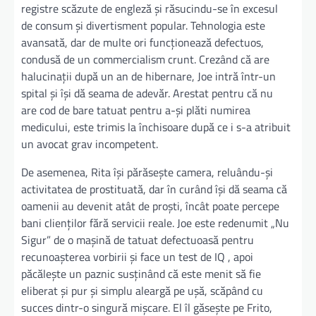
registre scăzute de engleză și răsucindu-se în excesul
de consum și divertisment popular. Tehnologia este
avansată, dar de multe ori funcționează defectuos,
condusă de un commercialism crunt. Crezând că are
halucinații după un an de hibernare, Joe intră într-un
spital și își dă seama de adevăr. Arestat pentru că nu
are cod de bare tatuat pentru a-și plăti numirea
medicului, este trimis la închisoare după ce i s-a atribuit
un avocat grav incompetent.
De asemenea, Rita își părăsește camera, reluându-și
activitatea de prostituată, dar în curând își dă seama că
oamenii au devenit atât de proști, încât poate percepe
bani clienților fără servicii reale. Joe este redenumit „Nu
Sigur” de o mașină de tatuat defectuoasă pentru
recunoașterea vorbirii și face un test de IQ , apoi
păcălește un paznic susținând că este menit să fie
eliberat și pur și simplu aleargă pe ușă, scăpând cu
succes dintr-o singură mișcare. El îl găsește pe Frito,