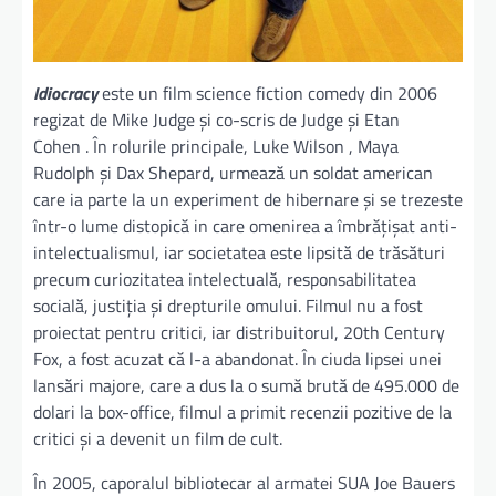
Idiocracy
este un film science fiction comedy din 2006
regizat de Mike Judge și co-scris de Judge și Etan
Cohen . În rolurile principale, Luke Wilson , Maya
Rudolph și Dax Shepard, urmează un soldat american
care ia parte la un experiment de hibernare și se trezeste
într-o lume distopică in care omenirea a îmbrățișat anti-
intelectualismul, iar societatea este lipsită de trăsături
precum curiozitatea intelectuală, responsabilitatea
socială, justiția și drepturile omului. Filmul nu a fost
proiectat pentru critici, iar distribuitorul, 20th Century
Fox, a fost acuzat că l-a abandonat. În ciuda lipsei unei
lansări majore, care a dus la o sumă brută de 495.000 de
dolari la box-office, filmul a primit recenzii pozitive de la
critici și a devenit un film de cult.
În 2005, caporalul bibliotecar al armatei SUA Joe Bauers