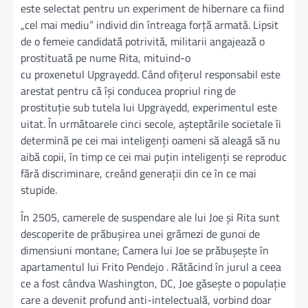
este selectat pentru un experiment de hibernare ca fiind
„cel mai mediu” individ din întreaga forță armată. Lipsit
de o femeie candidată potrivită, militarii angajează o
prostituată pe nume Rita, mituind-o
cu proxenetul Upgrayedd. Când ofițerul responsabil este
arestat pentru că își conducea propriul ring de
prostituție sub tutela lui Upgrayedd, experimentul este
uitat. În următoarele cinci secole, așteptările societale îi
determină pe cei mai inteligenți oameni să aleagă să nu
aibă copii, în timp ce cei mai puțin inteligenți se reproduc
fără discriminare, creând generații din ce în ce mai
stupide.
În 2505, camerele de suspendare ale lui Joe și Rita sunt
descoperite de prăbușirea unei grămezi de gunoi de
dimensiuni montane; Camera lui Joe se prăbușește în
apartamentul lui Frito Pendejo . Rătăcind în jurul a ceea
ce a fost cândva Washington, DC, Joe găsește o populație
care a devenit profund anti-intelectuală, vorbind doar