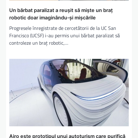
Un bărbat paralizat a reuşit să mişte un braţ
robotic doar imaginându-şi mişcările
Progresele înregistrate de cercetătorii de la UC San
Francisco (UCSF) i-au permis unui bărbat paralizat să
controleze un braţ robotic,…
Airo este prototipul unui autoturism care purifică