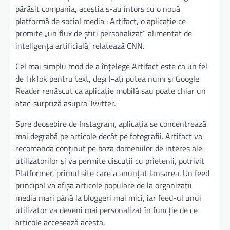
părăsit compania, aceştia s-au întors cu o nouă
platformă de social media : Artifact, o aplicaţie ce
promite „un flux de ştiri personalizat” alimentat de
inteligenţa artificială, relatează CNN.
Cel mai simplu mod de a înțelege Artifact este ca un fel
de TikTok pentru text, deși l-ați putea numi și Google
Reader renăscut ca aplicație mobilă sau poate chiar un
atac-surpriză asupra Twitter.
Spre deosebire de Instagram, aplicaţia se concentrează
mai degrabă pe articole decât pe fotografii. Artifact va
recomanda conţinut pe baza domeniilor de interes ale
utilizatorilor şi va permite discuţii cu prietenii, potrivit
Platformer, primul site care a anunţat lansarea. Un feed
principal va afişa articole populare de la organizaţii
media mari până la bloggeri mai mici, iar feed-ul unui
utilizator va deveni mai personalizat în funcţie de ce
articole accesează acesta.