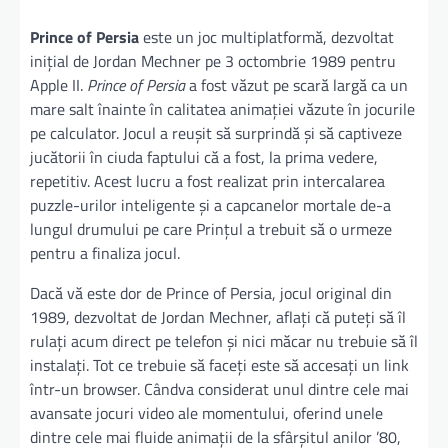
Prince of Persia
este un joc multiplatformă, dezvoltat
inițial de Jordan Mechner pe 3 octombrie 1989 pentru
Apple II.
Prince of Persia
a fost văzut pe scară largă ca un
mare salt înainte în calitatea animației văzute în jocurile
pe calculator. Jocul a reușit să surprindă și să captiveze
jucătorii în ciuda faptului că a fost, la prima vedere,
repetitiv. Acest lucru a fost realizat prin intercalarea
puzzle-urilor inteligente și a capcanelor mortale de-a
lungul drumului pe care Prințul a trebuit să o urmeze
pentru a finaliza jocul.
Dacă vă este dor de Prince of Persia, jocul original din
1989, dezvoltat de Jordan Mechner, aflați că puteți să îl
rulați acum direct pe telefon și nici măcar nu trebuie să îl
instalați. Tot ce trebuie să faceți este să accesați un link
într-un browser. Cândva considerat unul dintre cele mai
avansate jocuri video ale momentului, oferind unele
dintre cele mai fluide animații de la sfârșitul anilor ’80,