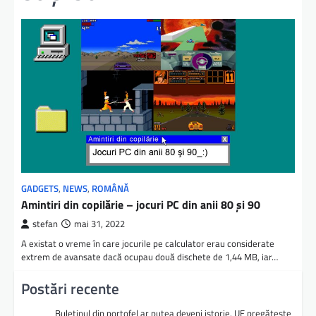
GADGETS
,
NEWS
,
ROMÂNĂ
Amintiri din copilărie – jocuri PC din anii 80 şi 90
stefan
mai 31, 2022
A existat o vreme în care jocurile pe calculator erau considerate
extrem de avansate dacă ocupau două dischete de 1,44 MB, iar…
Postări recente
Buletinul din portofel ar putea deveni istorie. UE pregătește