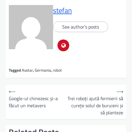
stefan
See author's posts
Tagged
Avatar
,
Germania
,
robot
⟵
⟶
Google-ul chinezesc şi-a
Trei roboţi ajută fermierii să
făcut un metavers
cureţe solul de buruieni şi
să planteze