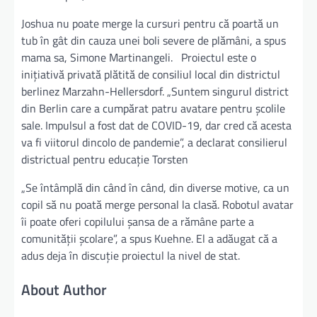
Joshua nu poate merge la cursuri pentru că poartă un
tub în gât din cauza unei boli severe de plămâni, a spus
mama sa, Simone Martinangeli. Proiectul este o
iniţiativă privată plătită de consiliul local din districtul
berlinez Marzahn-Hellersdorf. „Suntem singurul district
din Berlin care a cumpărat patru avatare pentru şcolile
sale. Impulsul a fost dat de COVID-19, dar cred că acesta
va fi viitorul dincolo de pandemie”, a declarat consilierul
districtual pentru educaţie Torsten
„Se întâmplă din când în când, din diverse motive, ca un
copil să nu poată merge personal la clasă. Robotul avatar
îi poate oferi copilului şansa de a rămâne parte a
comunităţii şcolare”, a spus Kuehne. El a adăugat că a
adus deja în discuţie proiectul la nivel de stat.
About Author