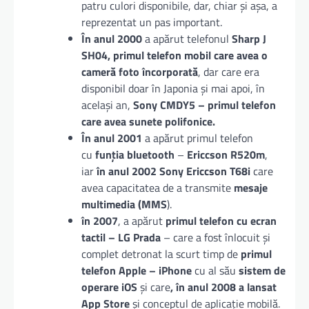
patru culori disponibile, dar, chiar și așa, a
reprezentat un pas important.
În anul 2000
a apărut telefonul
Sharp J
SH04, primul telefon mobil care avea o
cameră foto încorporată
, dar care era
disponibil doar în Japonia și mai apoi, în
același an,
Sony CMDY5 – primul telefon
care avea sunete polifonice.
În anul 2001
a apărut primul telefon
cu
funția bluetooth
–
Ericcson R520m
,
iar
în anul 2002 Sony Ericcson T68i
care
avea capacitatea de a transmite
mesaje
multimedia (MMS
).
în 2007
, a apărut
primul telefon cu ecran
tactil – LG Prada
– care a fost înlocuit și
complet detronat la scurt timp de
primul
telefon Apple – iPhone
cu al său
sistem de
operare iOS
și care
, în anul 2008 a lansat
App Store
și conceptul de aplicație mobilă.