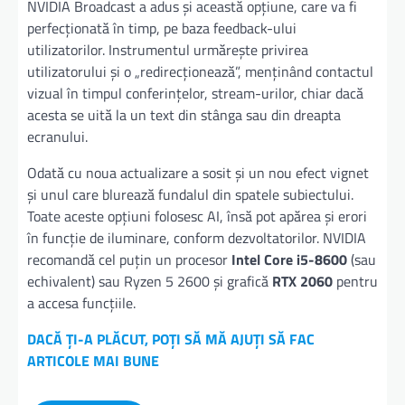
NVIDIA Broadcast a adus și această opțiune, care va fi
perfecționată în timp, pe baza feedback-ului
utilizatorilor. Instrumentul urmărește privirea
utilizatorului și o „redirecționează”, menținând contactul
vizual în timpul conferințelor, stream-urilor, chiar dacă
acesta se uită la un text din stânga sau din dreapta
ecranului.
Odată cu noua actualizare a sosit și un nou efect vignet
și unul care blurează fundalul din spatele subiectului.
Toate aceste opțiuni folosesc AI, însă pot apărea și erori
în funcție de iluminare, conform dezvoltatorilor. NVIDIA
recomandă cel puțin un procesor
Intel Core i5-8600
(sau
echivalent) sau Ryzen 5 2600 și grafică
RTX 2060
pentru
a accesa funcțiile.
DACĂ ȚI-A PLĂCUT, POȚI SĂ MĂ AJUȚI SĂ FAC
ARTICOLE MAI BUNE