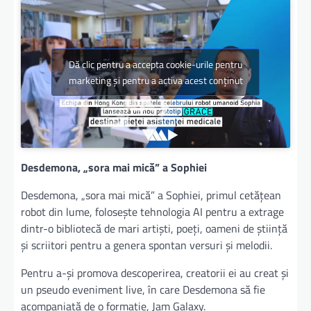
Dă clic pentru a accepta cookie-urile pentru
marketing și pentru a activa acest conținut
Desdemona, „sora mai mică” a Sophiei
Desdemona, „sora mai mică” a Sophiei, primul cetățean
robot din lume, folosește tehnologia AI pentru a extrage
dintr-o bibliotecă de mari artiști, poeți, oameni de știință
și scriitori pentru a genera spontan versuri și melodii.
Pentru a-și promova descoperirea, creatorii ei au creat și
un pseudo eveniment live, în care Desdemona să fie
acompaniată de o formație, Jam Galaxy.