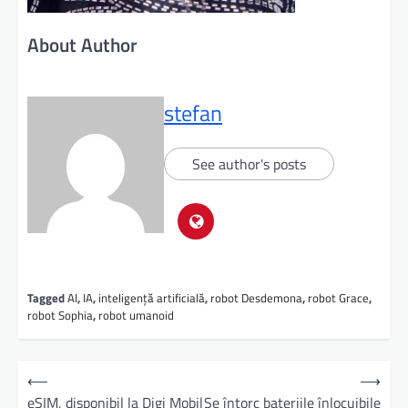
About Author
stefan
See author's posts
Tagged
AI
,
IA
,
inteligenţă artificială
,
robot Desdemona
,
robot Grace
,
robot Sophia
,
robot umanoid
⟵
⟶
eSIM, disponibil la Digi Mobil
Se întorc bateriile înlocuibile