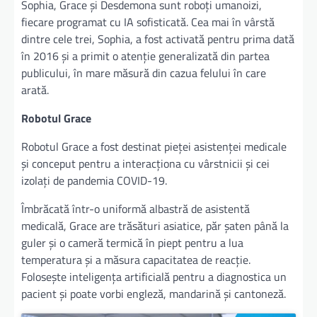
Sophia, Grace și Desdemona sunt roboți umanoizi,
fiecare programat cu IA sofisticată. Cea mai în vârstă
dintre cele trei, Sophia, a fost activată pentru prima dată
în 2016 și a primit o atenție generalizată din partea
publicului, în mare măsură din cazua felului în care
arată.
Robotul Grace
Robotul Grace a fost destinat pieţei asistenţei medicale
şi conceput pentru a interacţiona cu vârstnicii şi cei
izolaţi de pandemia COVID-19.
Îmbrăcată într-o uniformă albastră de asistentă
medicală, Grace are trăsături asiatice, păr şaten până la
guler şi o cameră termică în piept pentru a lua
temperatura şi a măsura capacitatea de reacţie.
Foloseşte inteligenţa artificială pentru a diagnostica un
pacient şi poate vorbi engleză, mandarină şi cantoneză.