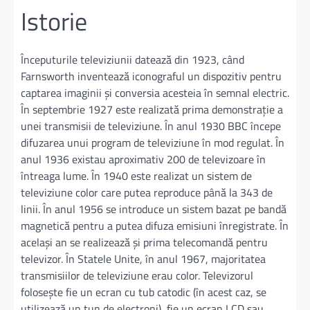
Istorie
Începuturile televiziunii datează din 1923, când
Farnsworth inventează iconograful un dispozitiv pentru
captarea imaginii și conversia acesteia în semnal electric.
În septembrie 1927 este realizată prima demonstrație a
unei transmisii de televiziune. În anul 1930 BBC începe
difuzarea unui program de televiziune în mod regulat. În
anul 1936 existau aproximativ 200 de televizoare în
întreaga lume. În 1940 este realizat un sistem de
televiziune color care putea reproduce până la 343 de
linii. În anul 1956 se introduce un sistem bazat pe bandă
magnetică pentru a putea difuza emisiuni înregistrate. În
același an se realizează și prima telecomandă pentru
televizor. În Statele Unite, în anul 1967, majoritatea
transmisiilor de televiziune erau color. Televizorul
folosește fie un ecran cu tub catodic (în acest caz, se
utilizează un tun de electroni), fie un ecran LCD sau