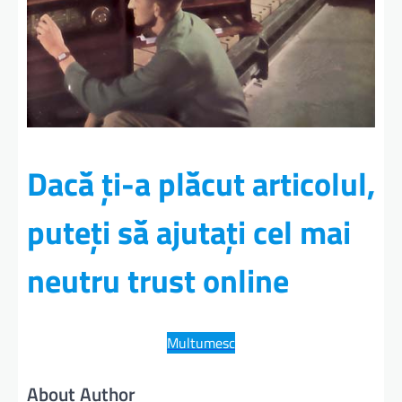
Dacă ți-a plăcut articolul,
puteți să ajutați cel mai
neutru trust online
Multumesc
About Author