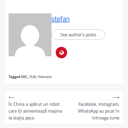
stefan
See author's posts
Tagged
BBC
,
SUA
,
Televizor
⟵
⟶
În China a apărut un robot
Facebook, Instagram,
care îţi alimentează maşina
WhatsApp au picat în
la staţia peco
întreaga lume