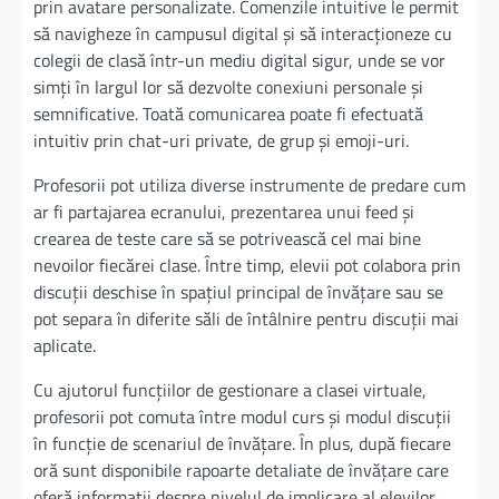
prin avatare personalizate. Comenzile intuitive le permit
să navigheze în campusul digital și să interacționeze cu
colegii de clasă într-un mediu digital sigur, unde se vor
simți în largul lor să dezvolte conexiuni personale și
semnificative. Toată comunicarea poate fi efectuată
intuitiv prin chat-uri private, de grup și emoji-uri.
Profesorii pot utiliza diverse instrumente de predare cum
ar fi partajarea ecranului, prezentarea unui feed și
crearea de teste care să se potrivească cel mai bine
nevoilor fiecărei clase. Între timp, elevii pot colabora prin
discuții deschise în spațiul principal de învățare sau se
pot separa în diferite săli de întâlnire pentru discuții mai
aplicate.
Cu ajutorul funcțiilor de gestionare a clasei virtuale,
profesorii pot comuta între modul curs și modul discuții
în funcție de scenariul de învățare. În plus, după fiecare
oră sunt disponibile rapoarte detaliate de învățare care
oferă informații despre nivelul de implicare al elevilor,