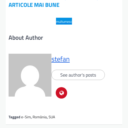
ARTICOLE MAI BUNE
multumesc
About Author
stefan
See author's posts
Tagged
e-Sim
,
România
,
SUA