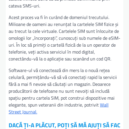
cateva SMS-uri.
Acest proces va fi în curând de domeniul trecutului.
Milioane de oameni au renunțat la cartelele SIM fizice și
au trecut la cele virtuale. Cartelele SIM sunt înlocuite de
omologii lor „încorporați”, cunoscuți sub numele de eSIM-
uri. În loc să primiți o cartelă fizică de la un operator de
telefonie, veți activa serviciul în mod digital,
conectându-vă la o aplicație sau scanând un cod QR.
Software-ul vă conectează din mers la o nouă rețea
celulară, permițându-vă să vă conectați rapid la servicii
fără a mai fi nevoie să căutați un magazin. Deoarece
producătorii de telefoane nu sunt nevoiți să includă
spațiu pentru cartela SIM, pot construi dispozitive mai
elegante, spun veteranii din industrie, potrivit
Wall
Street Journal.
DACĂ ȚI-A PLĂCUT, POȚI SĂ MĂ AJUȚI SĂ FAC