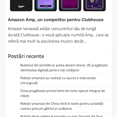
Amazon Amp, un competitor pentru Clubhouse
Amazon lansează astăzi concurentul său de lungă
durată Clubhouse : o nouă aplicație numită Amp , care se
referă mai mult la ascultarea muzicii decât…
Postări recente
Buletinul din portofel ar putea deveni istorie. UE pregătește
identitatea digitală pentru toți cetățenii
Roboții umanoizi au realizat cu succes o intervenție
chirurgicală
China pregătește primul hotel din lume operat integral de
roboți
Roboții umanoizi din China intră în teste pentru activități
casnice precum gătitul și curățenia
Roboții devin vedete K-pop într-un parc futurist din Seul