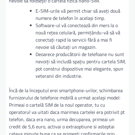
nevoie să folosești o cartelă fizică nano-SIM.
E-SIM-urile vă permit chiar să aveți două
numere de telefon în același timp.
Software-ul vă conectează din mers la o
nouă rețea celulară, permițându-vă să vă
conectați rapid la servicii fără a mai fi
nevoie să căutați un magazin.
Deoarece producătorii de telefoane nu sunt
nevoiți să includă spațiu pentru cartela SIM,
pot construi dispozitive mai elegante, spun
veteranii din industrie.
Încă de la începutul erei smartphone-urilor, schimbarea
furnizorului de telefonie mobilă a urmat același model:
Primeai o cartelă SIM de la noul operator, tu cu
operatorul va uitati daca marimea cartelei era potrivit pt
telefon, daca era nano, urma decuparea, primeai un
credit de 5,6 euro, activai o extraoptiune si asteptai
cateva minute bune ca sa primesti confirmarile prin