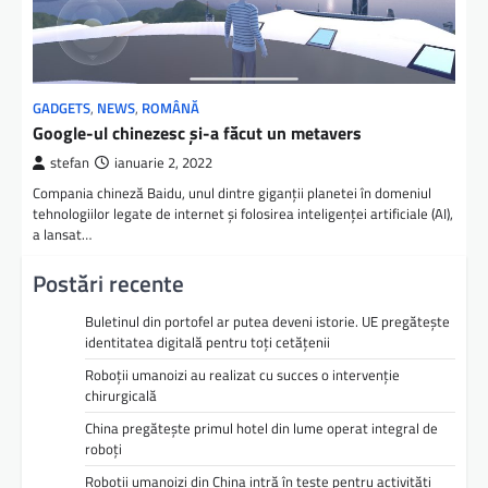
GADGETS
,
NEWS
,
ROMÂNĂ
Google-ul chinezesc şi-a făcut un metavers
stefan
ianuarie 2, 2022
Compania chineză Baidu, unul dintre giganţii planetei în domeniul
tehnologiilor legate de internet şi folosirea inteligenţei artificiale (AI),
a lansat…
Postări recente
Buletinul din portofel ar putea deveni istorie. UE pregătește
identitatea digitală pentru toți cetățenii
Roboții umanoizi au realizat cu succes o intervenție
chirurgicală
China pregătește primul hotel din lume operat integral de
roboți
Roboții umanoizi din China intră în teste pentru activități