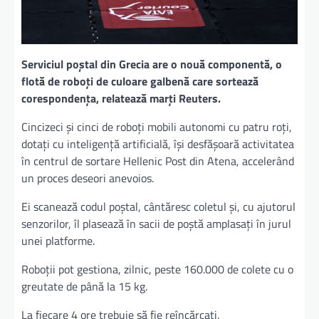
Serviciul poştal din Grecia are o nouă componentă, o
flotă de roboţi de culoare galbenă care sortează
corespondenţa, relatează marţi Reuters.
Cincizeci şi cinci de roboţi mobili autonomi cu patru roţi,
dotaţi cu inteligenţă artificială, îşi desfăşoară activitatea
în centrul de sortare Hellenic Post din Atena, accelerând
un proces deseori anevoios.
Ei scanează codul poştal, cântăresc coletul şi, cu ajutorul
senzorilor, îl plasează în sacii de poştă amplasaţi în jurul
unei platforme.
Roboții pot gestiona, zilnic, peste 160.000 de colete cu o
greutate de până la 15 kg.
La fiecare 4 ore trebuie să fie reîncărcați.