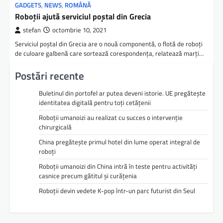
GADGETS
,
NEWS
,
ROMÂNĂ
Roboţii ajută serviciul poştal din Grecia
stefan
octombrie 10, 2021
Serviciul poştal din Grecia are o nouă componentă, o flotă de roboţi
de culoare galbenă care sortează corespondenţa, relatează marţi…
Postări recente
Buletinul din portofel ar putea deveni istorie. UE pregătește
identitatea digitală pentru toți cetățenii
Roboții umanoizi au realizat cu succes o intervenție
chirurgicală
China pregătește primul hotel din lume operat integral de
roboți
Roboții umanoizi din China intră în teste pentru activități
casnice precum gătitul și curățenia
Roboții devin vedete K-pop într-un parc futurist din Seul