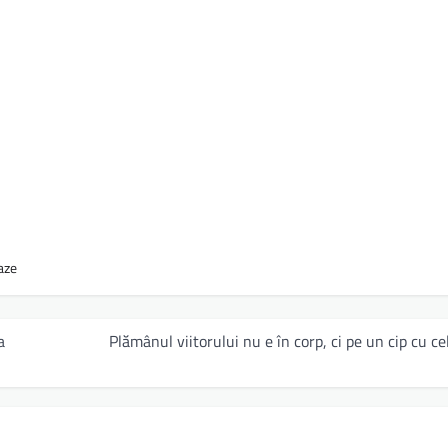
aze
a
Plămânul viitorului nu e în corp, ci pe un cip cu cel