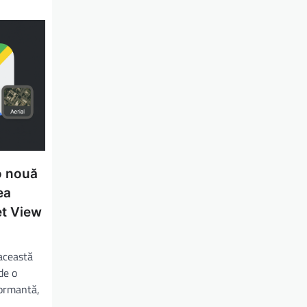
o nouă
ea
et View
 această
de o
formantă,