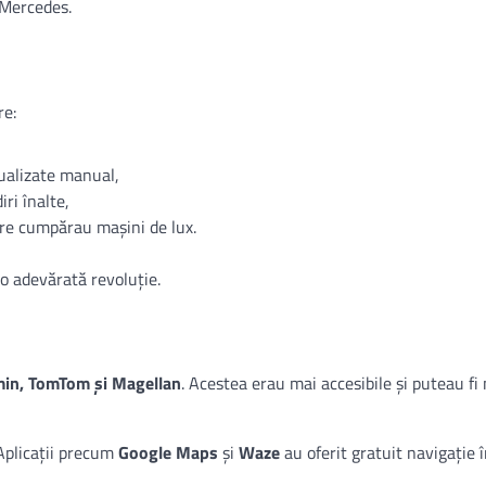
 Mercedes.
re:
ualizate manual,
ri înalte,
care cumpărau mașini de lux.
 o adevărată revoluție.
in, TomTom și Magellan
. Acestea erau mai accesibile și puteau f
Aplicații precum
Google Maps
și
Waze
au oferit gratuit navigație 