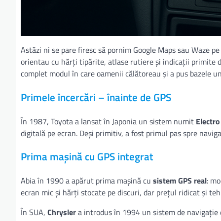
Astăzi ni se pare firesc să pornim Google Maps sau Waze pe te
orientau cu hărți tipărite, atlase rutiere și indicații primit
complet modul în care oamenii călătoreau și a pus bazele unei
Primele încercări – înainte de GPS
În 1987, Toyota a lansat în Japonia un sistem numit
Electro
digitală pe ecran. Deși primitiv, a fost primul pas spre navi
Prima mașină cu GPS integrat
Abia în 1990 a apărut prima mașină cu
sistem GPS real
: mo
ecran mic și hărți stocate pe discuri, dar prețul ridicat și te
În SUA,
Chrysler
a introdus în 1994 un sistem de navigație 