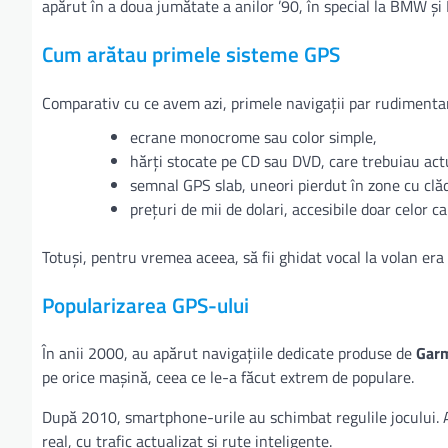
apărut în a doua jumătate a anilor ’90, în special la BMW și
Cum arătau primele sisteme GPS
Comparativ cu ce avem azi, primele navigații par rudimenta
ecrane monocrome sau color simple,
hărți stocate pe CD sau DVD, care trebuiau act
semnal GPS slab, uneori pierdut în zone cu clădi
prețuri de mii de dolari, accesibile doar celor 
Totuși, pentru vremea aceea, să fii ghidat vocal la volan era
Popularizarea GPS-ului
În anii 2000, au apărut navigațiile dedicate produse de
Garm
pe orice mașină, ceea ce le-a făcut extrem de populare.
După 2010, smartphone-urile au schimbat regulile jocului. 
real, cu trafic actualizat și rute inteligente.