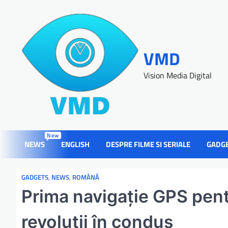
VMD
Vision Media Digital
New
NEWS
ENGLISH
DESPRE FILME SI SERIALE
GADG
GADGETS
,
NEWS
,
ROMÂNĂ
Prima navigație GPS pent
revoluții în condus