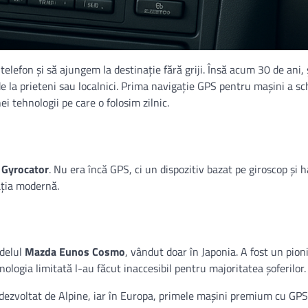
lefon și să ajungem la destinație fără griji. Însă acum 30 de ani, ș
e de la prieteni sau localnici. Prima navigație GPS pentru mașini a s
 tehnologii pe care o folosim zilnic.
 Gyrocator
. Nu era încă GPS, ci un dispozitiv bazat pe giroscop și h
gația modernă.
delul
Mazda Eunos Cosmo
, vândut doar în Japonia. A fost un pion
hnologia limitată l-au făcut inaccesibil pentru majoritatea șoferilor.
dezvoltat de Alpine, iar în Europa, primele mașini premium cu GP