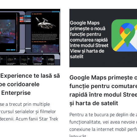
 Experience te lasă să
Google Maps primește 
 pe coridoarele
funcție pentru comutar
 Enterprise
rapidă între modul Stre
și harta de satelit
e a trecut prin multiple
rcursul serialelor şi filmelor
Pentru a te bucura pe deplin de
decenii. Acum fanii Star Trek
funcționalitate, vei avea nevoie 
conexiune la internet mobil per
întrucât…