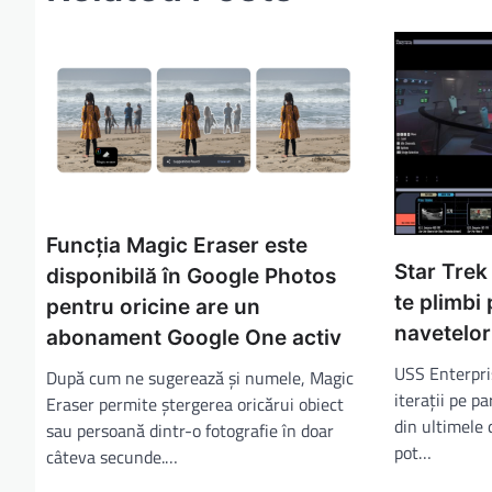
Funcţia Magic Eraser este
Star Trek
disponibilă în Google Photos
te plimbi
pentru oricine are un
navetelor
abonament Google One activ
USS Enterpris
După cum ne sugerează şi numele, Magic
iteraţii pe pa
Eraser permite ştergerea oricărui obiect
din ultimele 
sau persoană dintr-o fotografie în doar
pot…
câteva secunde.…