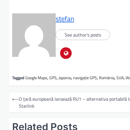
stefan
See author's posts
Tagged
Google Maps
,
GPS
,
Japonia
,
navigație GPS
,
România
,
SUA
,
W
⟵
O țară europeană lansează RU1 – alternativa portabilă l
Starlink
Related Posts