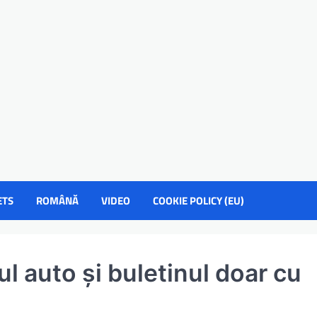
ETS
ROMÂNĂ
VIDEO
COOKIE POLICY (EU)
sul auto și buletinul doar cu
l