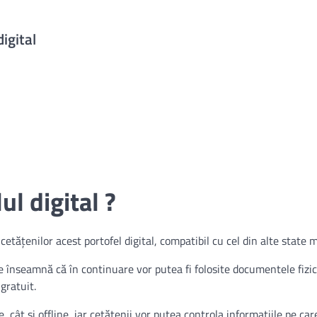
igital
l digital ?
cetățenilor acest portofel digital, compatibil cu cel din alte state
ce înseamnă că în continuare vor putea fi folosite documentele fizi
 gratuit.
e, cât și offline, iar cetățenii vor putea controla informațiile pe car