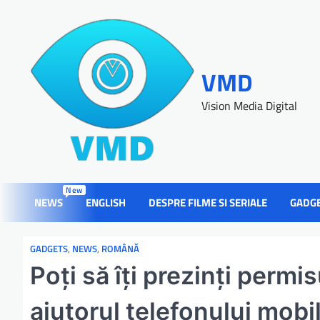
VMD
Vision Media Digital
New
NEWS
ENGLISH
DESPRE FILME SI SERIALE
GADG
GADGETS
,
NEWS
,
ROMÂNĂ
Poți să îți prezinți permi
ajutorul telefonului mobi