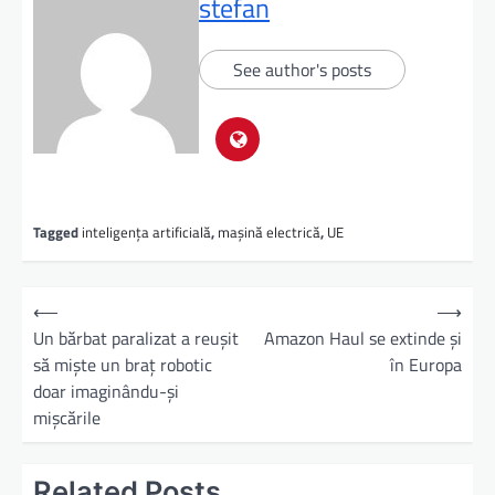
stefan
See author's posts
Tagged
inteligența artificială
,
mașină electrică
,
UE
⟵
⟶
Un bărbat paralizat a reuşit
Amazon Haul se extinde şi
să mişte un braţ robotic
în Europa
doar imaginându-şi
mişcările
Related Posts