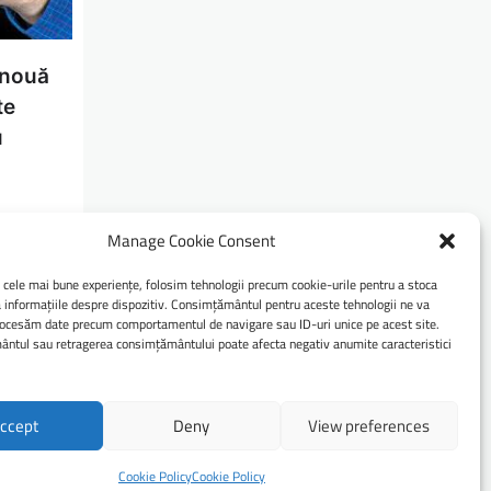
 nouă
te
u
losește
Manage Cookie Consent
e. În loc
i cele mai bune experiențe, folosim tehnologii precum cookie-urile pentru a stoca
 informațiile despre dispozitiv. Consimțământul pentru aceste tehnologii ne va
ocesăm date precum comportamentul de navigare sau ID-uri unice pe acest site.
tul sau retragerea consimțământului poate afecta negativ anumite caracteristici
ccept
Deny
View preferences
Press
.
Cookie Policy
Cookie Policy