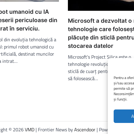
bot umanoid cu IA
serii periculoase din
Microsoft a dezvoltat o
rat în serviciu.
tehnologie care foloseş
plăcuțe din sticlă pentr
l din evoluția tehnologică a
stocarea datelor
al: primul robot umanoid cu
rtificială, destinat muncilor
Microsoft’s Project Silica este o
a intrat…
tehnologie revoluționară care fo
sticlă de cuarț pentru a stoca dat
să folosească…
Pentru a ofer
și/sau accesa
permite să pr
Neconsimțămân
și funcții.
A
ight © 2026
VMD
| Frontier News by
Ascendoor
| Powered by
Word