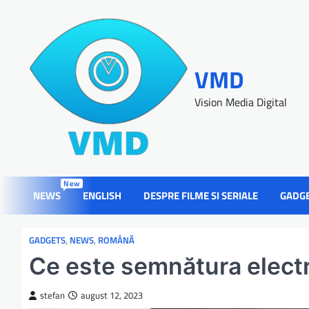
VMD
Vision Media Digital
New
NEWS
ENGLISH
DESPRE FILME SI SERIALE
GADG
GADGETS
,
NEWS
,
ROMÂNĂ
Ce este semnătura electr
stefan
august 12, 2023