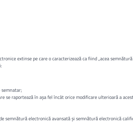
ctronice extinse pe care o caracterizează ca fiind „acea semnătură
:
e semnatar;
are se raportează în aşa fel încât orice modificare ulterioară a aces
de semnătură electronică avansată și semnătură electronică califi