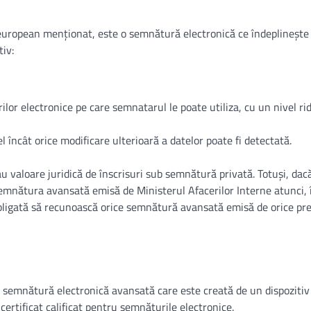
european menționat, este o semnătură electronică ce îndeplinește 
tiv:
lor electronice pe care semnatarul le poate utiliza, cu un nivel rid
l încât orice modificare ulterioară a datelor poate fi detectată.
aloare juridică de înscrisuri sub semnătură privată. Totuși, dac
i semnătura avansată emisă de Ministerul Afacerilor Interne atunci, 
bligată să recunoască orice semnătură avansată emisă de orice pre
o semnătură electronică avansată care este creată de un dispozitiv
certificat calificat pentru semnăturile electronice.