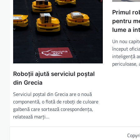
Primul ro
pentru me
lume a int
Un nou capito
început ofici
inteligență a
periculoase, 
Roboţii ajută serviciul poştal
din Grecia
Serviciul poştal din Grecia are o nouă
componentă, o flotă de roboţi de culoare
galbenă care sortează corespondenţa,
relatează marţi…
Copyr