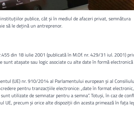
 instituțiilor publice, cât și în mediul de afaceri privat, semnătura
buie să le dețină un antreprenor.
.455 din 18 iulie 2001 (publicată în M.Of. nr. 429/31 iul. 2001) pri
e sunt ataşate sau logic asociate cu alte date în formă electronică 
mentul (UE) nr. 910/2014 al Parlamentului european și al Consiliulu
 încredere pentru tranzacțiile electronice: „date în format electronic
e sunt utilizate de semnatar pentru a semna”. Totuși, în caz de confl
ul UE, precum și orice alte dispoziții din acesta primează în fața le