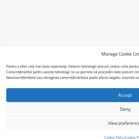
Manage Cookie Co
Pentru a oferi cele mai bune experiențe, folosim tehnologii precum cookie-urile pentru
Consimțământul pentru aceste tehnologii ne va permite să procesăm date precum comp
Neconsimțământul sau retragerea consimțământului poate afecta negativ anumite caract
Accept
Deny
View preferenc
Cookie Policy
Cookie P