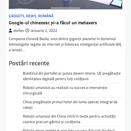
GADGETS
,
NEWS
,
ROMÂNĂ
Google-ul chinezesc şi-a făcut un metavers
stefan
ianuarie 2, 2022
Compania chineză Baidu, unul dintre giganţii planetei în domeniul
tehnologiilor legate de internet şi folosirea inteligenţei artificiale (AI),
a lansat…
Postări recente
Buletinul din portofel ar putea deveni istorie. UE pregătește
identitatea digitală pentru toți cetățenii
Roboții umanoizi au realizat cu succes o intervenție
chirurgicală
China pregătește primul hotel din lume operat integral de
roboți
Roboții umanoizi din China intră în teste pentru activități
casnice precum gătitul și curățenia
Roboții devin vedete K-pop într-un parc futurist din Seul