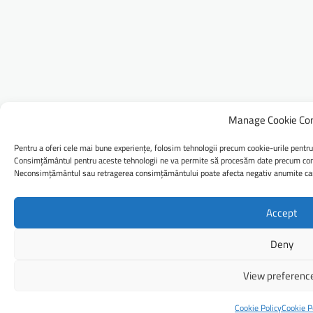
Manage Cookie Co
Pentru a oferi cele mai bune experiențe, folosim tehnologii precum cookie-urile pentru
Consimțământul pentru aceste tehnologii ne va permite să procesăm date precum comp
Neconsimțământul sau retragerea consimțământului poate afecta negativ anumite caract
Accept
Deny
View preferenc
Cookie Policy
Cookie P