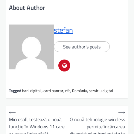
About Author
stefan
See author's posts
Tagged
bani digitali
,
card bancar
,
nfc
,
România
,
serviciu digital
⟵
⟶
Microsoft testează o nouă
O nouă tehnologie wireless
funcție în Windows 11 care
permite încărcarea
ar putea îmbunătăți
dispozitivelor implantate în