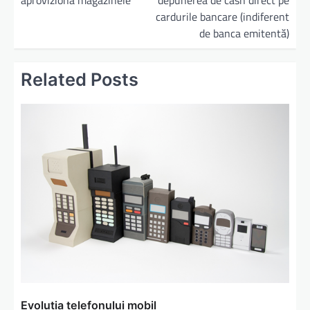
aproviziona magazinele
depunerea de cash direct pe
cardurile bancare (indiferent
de banca emitentă)
Related Posts
Evolutia telefonului mobil