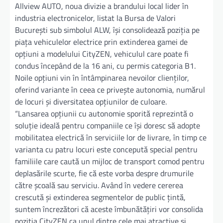
Allview AUTO, noua divizie a brandului local lider în
industria electronicelor, listat la Bursa de Valori
București sub simbolul ALW, își consolidează poziția pe
piața vehiculelor electrice prin extinderea gamei de
opțiuni a modelului CityZEN, vehiculul care poate fi
condus începând de la 16 ani, cu permis categoria B1.
Noile opțiuni vin în întâmpinarea nevoilor clienților,
oferind variante în ceea ce privește autonomia, numărul
de locuri și diversitatea opțiunilor de culoare.
“Lansarea opțiunii cu autonomie sporită reprezintă o
soluție ideală pentru companiile ce își doresc să adopte
mobilitatea electrică în serviciile lor de livrare, în timp ce
varianta cu patru locuri este concepută special pentru
familiile care caută un mijloc de transport comod pentru
deplasările scurte, fie că este vorba despre drumurile
către școală sau serviciu. Având în vedere cererea
crescută și extinderea segmentelor de public țintă,
suntem încrezători că aceste îmbunătățiri vor consolida
poziția CityZEN ca unul dintre cele mai atractive și