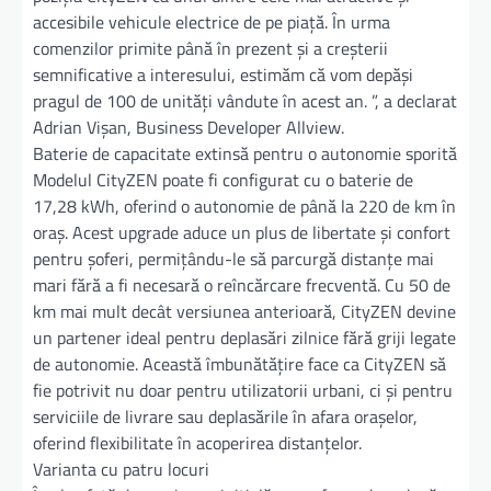
accesibile vehicule electrice de pe piață. În urma
comenzilor primite până în prezent și a creșterii
semnificative a interesului, estimăm că vom depăși
pragul de 100 de unități vândute în acest an. ”, a declarat
Adrian Vișan, Business Developer Allview.
Baterie de capacitate extinsă pentru o autonomie sporită
Modelul CityZEN poate fi configurat cu o baterie de
17,28 kWh, oferind o autonomie de până la 220 de km în
oraș. Acest upgrade aduce un plus de libertate și confort
pentru șoferi, permițându-le să parcurgă distanțe mai
mari fără a fi necesară o reîncărcare frecventă. Cu 50 de
km mai mult decât versiunea anterioară, CityZEN devine
un partener ideal pentru deplasări zilnice fără griji legate
de autonomie. Această îmbunătățire face ca CityZEN să
fie potrivit nu doar pentru utilizatorii urbani, ci și pentru
serviciile de livrare sau deplasările în afara orașelor,
oferind flexibilitate în acoperirea distanțelor.
Varianta cu patru locuri