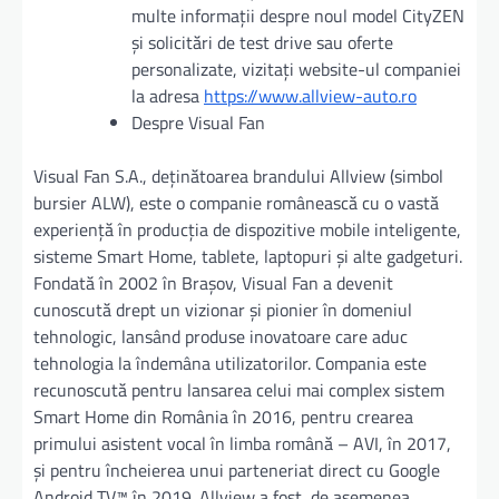
multe informații despre noul model CityZEN
și solicitări de test drive sau oferte
personalizate, vizitați website-ul companiei
la adresa
https://www.allview-auto.ro
Despre Visual Fan
Visual Fan S.A., deținătoarea brandului Allview (simbol
bursier ALW), este o companie românească cu o vastă
experiență în producția de dispozitive mobile inteligente,
sisteme Smart Home, tablete, laptopuri și alte gadgeturi.
Fondată în 2002 în Brașov, Visual Fan a devenit
cunoscută drept un vizionar și pionier în domeniul
tehnologic, lansând produse inovatoare care aduc
tehnologia la îndemâna utilizatorilor. Compania este
recunoscută pentru lansarea celui mai complex sistem
Smart Home din România în 2016, pentru crearea
primului asistent vocal în limba română – AVI, în 2017,
și pentru încheierea unui parteneriat direct cu Google
Android TV™ în 2019. Allview a fost, de asemenea,