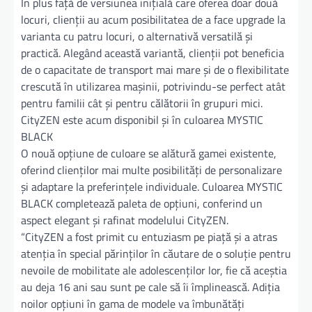
În plus față de versiunea inițială care oferea doar două
locuri, clienții au acum posibilitatea de a face upgrade la
varianta cu patru locuri, o alternativă versatilă și
practică. Alegând această variantă, clienții pot beneficia
de o capacitate de transport mai mare și de o flexibilitate
crescută în utilizarea mașinii, potrivindu-se perfect atât
pentru familii cât și pentru călătorii în grupuri mici.
CityZEN este acum disponibil și în culoarea MYSTIC
BLACK
O nouă opțiune de culoare se alătură gamei existente,
oferind clienților mai multe posibilități de personalizare
și adaptare la preferințele individuale. Culoarea MYSTIC
BLACK completează paleta de opțiuni, conferind un
aspect elegant și rafinat modelului CityZEN.
“CityZEN a fost primit cu entuziasm pe piață și a atras
atenția în special părinților în căutare de o soluție pentru
nevoile de mobilitate ale adolescenților lor, fie că aceștia
au deja 16 ani sau sunt pe cale să îi împlinească. Adiția
noilor opțiuni în gama de modele va îmbunătăți