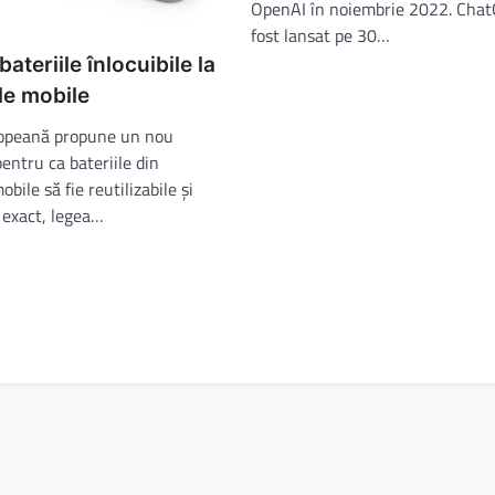
OpenAI în noiembrie 2022. Chat
fost lansat pe 30…
bateriile înlocuibile la
le mobile
opeană propune un nou
ntru ca bateriile din
bile să fie reutilizabile și
 exact, legea…