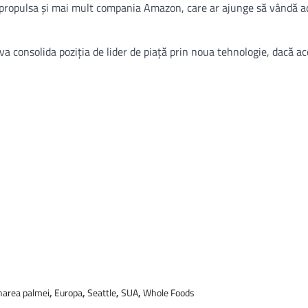
va propulsa și mai mult compania Amazon, care ar ajunge să vândă a
va consolida poziția de lider de piață prin noua tehnologie, dacă a
narea palmei
,
Europa
,
Seattle
,
SUA
,
Whole Foods