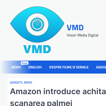
VMD
Vision Media Digital
New
NEWS
ENGLISH
DESPRE FILME SI SERIALE
GADG
GADGETS
,
NEWS
Amazon introduce achitar
scanarea palmei