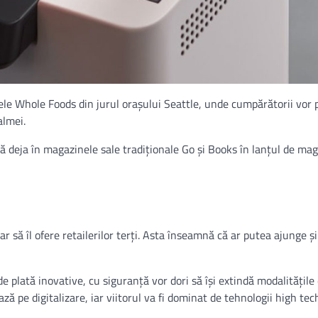
e Whole Foods din jurul oraşului Seattle, unde cumpărătorii vor 
almei.
ă deja în magazinele sale tradiţionale Go şi Books în lanţul de ma
 să îl ofere retailerilor terți. Asta înseamnă că ar putea ajunge și
i de plată inovative, cu siguranță vor dori să își extindă modalitățile
ză pe digitalizare, iar viitorul va fi dominat de tehnologii high tec