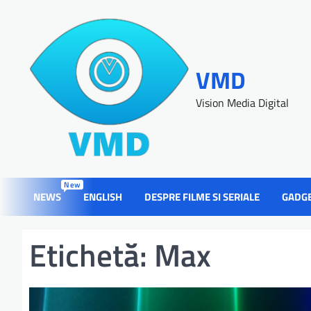
VMD
Vision Media Digital
New
NEWS
ENGLISH
DESPRE FILME SI SERIALE
GADG
Etichetă:
Max