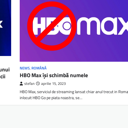
 unui
NEWS
,
ROMÂNĂ
HBO Max își schimbă numele
cii
stefan
aprilie 15, 2023
HBO Max, serviciul de streaming lansat chiar anul trecut in Roma
inlocuit HBO Go pe piata noastra, se…