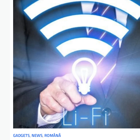
GADGETS
,
NEWS
,
ROMÂNĂ