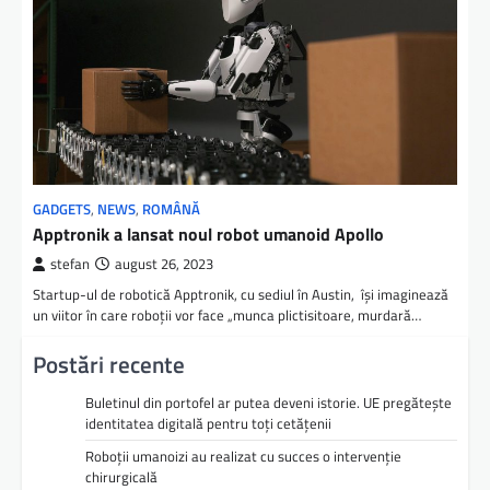
GADGETS
,
NEWS
,
ROMÂNĂ
Apptronik a lansat noul robot umanoid Apollo
stefan
august 26, 2023
Startup-ul de robotică Apptronik, cu sediul în Austin, îşi imaginează
un viitor în care roboţii vor face „munca plictisitoare, murdară…
Postări recente
Buletinul din portofel ar putea deveni istorie. UE pregătește
identitatea digitală pentru toți cetățenii
Roboții umanoizi au realizat cu succes o intervenție
chirurgicală