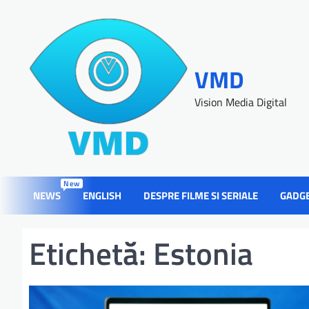
VMD
Vision Media Digital
New
NEWS
ENGLISH
DESPRE FILME SI SERIALE
GADG
Etichetă:
Estonia