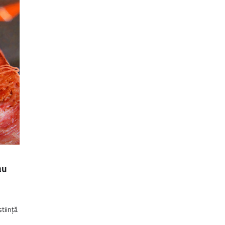
au
știință