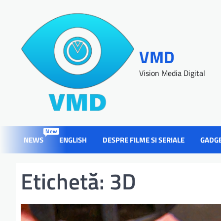
VMD
Vision Media Digital
New
NEWS
ENGLISH
DESPRE FILME SI SERIALE
GADG
Etichetă:
3D