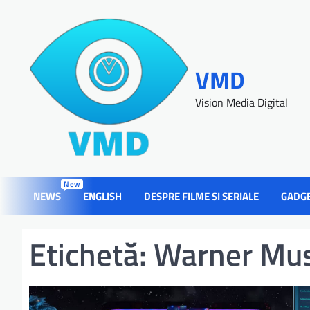
VMD
Vision Media Digital
New
NEWS
ENGLISH
DESPRE FILME SI SERIALE
GADG
Etichetă:
Warner Mus