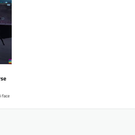
rse
i face