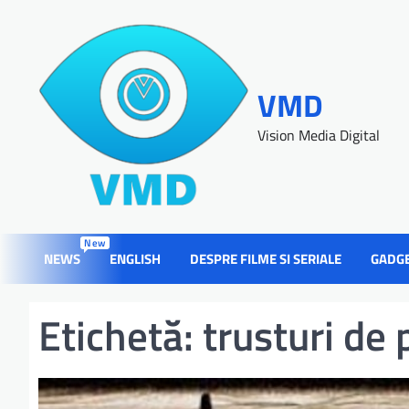
VMD
Vision Media Digital
New
NEWS
ENGLISH
DESPRE FILME SI SERIALE
GADG
Etichetă:
trusturi de 